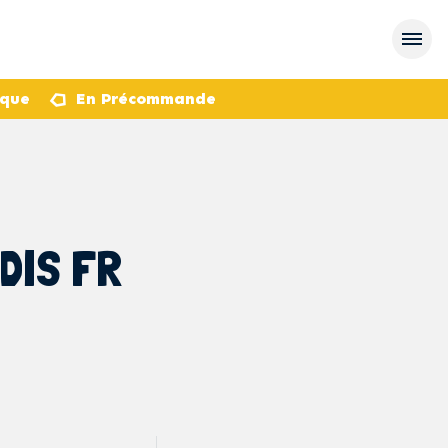
èque
En Précommande
DIS FR