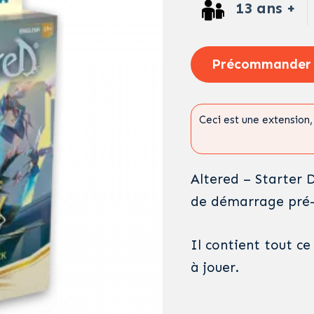
13 ans +
Précommander
Ceci est une extension, 
Altered – Starter 
de démarrage pré-c
Il contient tout c
à jouer.