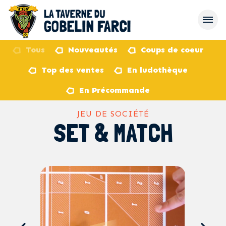
Tous
Nouveautés
Coups de coeur
Top des ventes
En ludothèque
retour
En Précommande
JEU DE SOCIÉTÉ
SET & MATCH