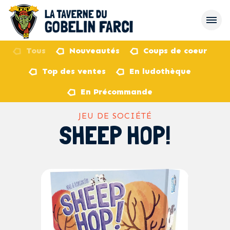
Tous
Nouveautés
Coups de coeur
Top des ventes
En ludothèque
retour
En Précommande
JEU DE SOCIÉTÉ
SHEEP HOP!