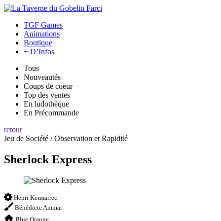
TGF Games
Animations
Boutique
+ D’Infos
Tous
Nouveautés
Coups de coeur
Top des ventes
En ludothèque
En Précommande
retour
Jeu de Société / Observation et Rapidité
Sherlock Express
Henri Kermarrec
Bénédicte Ammar
Blue Orange