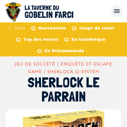
Tous
Nouveautés
Coups de coeur
Top des ventes
En ludothèque
retour
En Précommande
JEU DE SOCIÉTÉ / ENQUÊTE ET ESCAPE
GAME / SHERLOCK Q-SYSTEM
SHERLOCK LE
PARRAIN