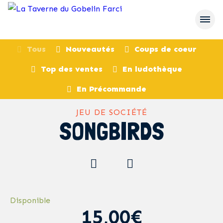
Tous
Nouveautés
Coups de coeur
Top des ventes
En ludothèque
retour
En Précommande
JEU DE SOCIÉTÉ
SONGBIRDS
Disponible
15,00€