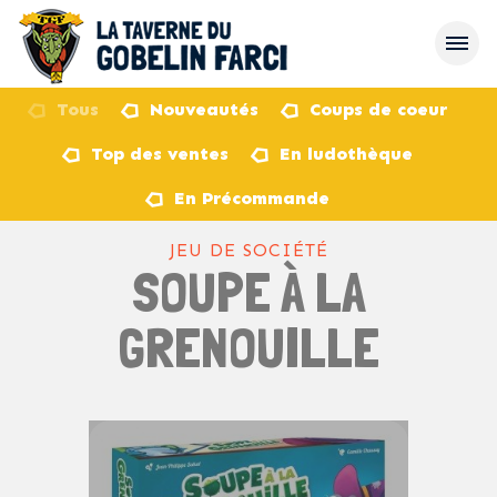
Tous
Nouveautés
Coups de coeur
Top des ventes
En ludothèque
retour
En Précommande
JEU DE SOCIÉTÉ
SOUPE À LA
GRENOUILLE