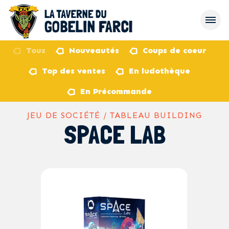
Tous
Nouveautés
Coups de coeur
Top des ventes
En ludothèque
retour
En Précommande
JEU DE SOCIÉTÉ / TABLEAU BUILDING
SPACE LAB