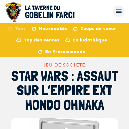
Tous
Nouveautés
Coups de coeur
Top des ventes
En ludothèque
retour
En Précommande
JEU DE SOCIÉTÉ
STAR WARS : ASSAUT
SUR L’EMPIRE EXT
HONDO OHNAKA