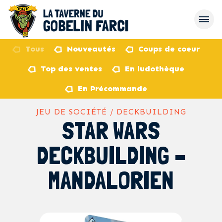
Tous
Nouveautés
Coups de coeur
Top des ventes
En ludothèque
retour
En Précommande
JEU DE SOCIÉTÉ / DECKBUILDING
STAR WARS
DECKBUILDING –
MANDALORIEN