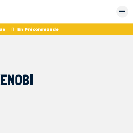
ue
En Précommande
KENOBI