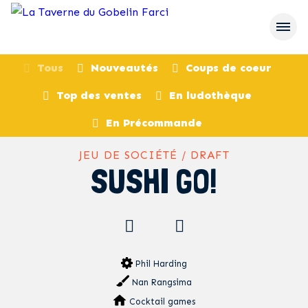
Tous
Nouveautés
Coups de coeur
Top des ventes
En ludothèque
retour
En Précommande
JEU DE SOCIÉTÉ / DRAFT
SUSHI GO!
Phil Harding
Nan Rangsima
Cocktail games