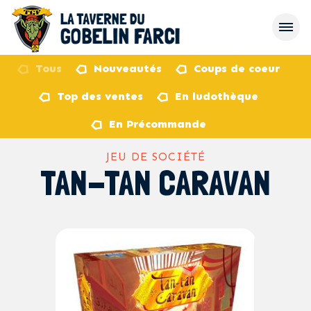
Tous
Nouveautés
Coups de coeur
Top des ventes
En ludothèque
retour
En Précommande
JEU DE SOCIÉTÉ
TAN-TAN CARAVAN