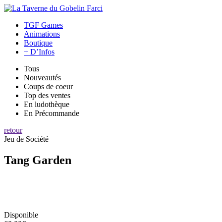
TGF Games
Animations
Boutique
+ D’Infos
Tous
Nouveautés
Coups de coeur
Top des ventes
En ludothèque
En Précommande
retour
Jeu de Société
Tang Garden
Disponible