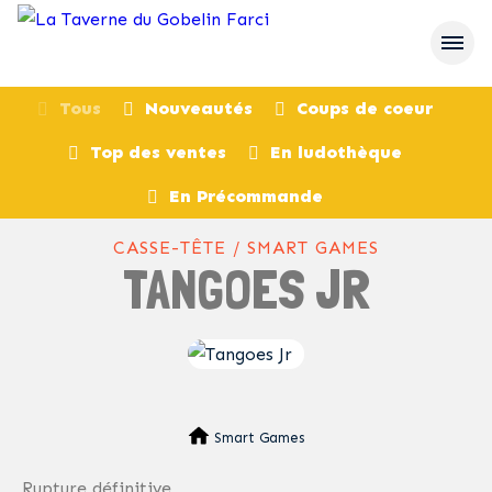
Tous
Nouveautés
Coups de coeur
Top des ventes
En ludothèque
retour
En Précommande
CASSE-TÊTE / SMART GAMES
TANGOES JR
Smart Games
Rupture définitive