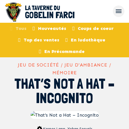
Tous
Nouveautés
Coups de coeur
Top des ventes
En ludothèque
retour
En Précommande
JEU DE SOCIÉTÉ / JEU D'AMBIANCE /
MÉMOIRE
THAT’S NOT A HAT –
INCOGNITO
Kasper Lapp, Yohan Servais