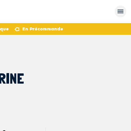
èque
En Précommande
RINE