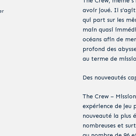
The Crew, même s’i
avoir joué. Il s’ag
er
qui part sur les m
main quasi immédia
océans afin de men
profond des abysses
au terme de mission
Des nouveautés cap
The Crew – Mission
expérience de jeu p
nouveauté la plus é
nombreuses et surt
au nombre de 96 et 