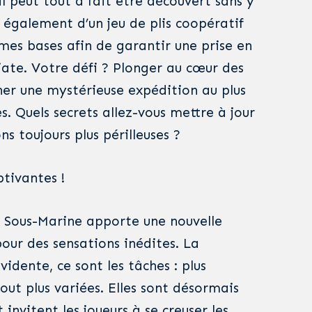
l peut tout à fait être découvert sans y
it également d’un jeu de plis coopératif
êmes bases afin de garantir une prise en
te. Votre défi ? Plonger au cœur des
er une mystérieuse expédition au plus
. Quels secrets allez-vous mettre à jour
s toujours plus périlleuses ?
tivantes !
 Sous-Marine apporte une nouvelle
our des sensations inédites. La
vidente, ce sont les tâches : plus
out plus variées. Elles sont désormais
invitent les joueurs à se creuser les