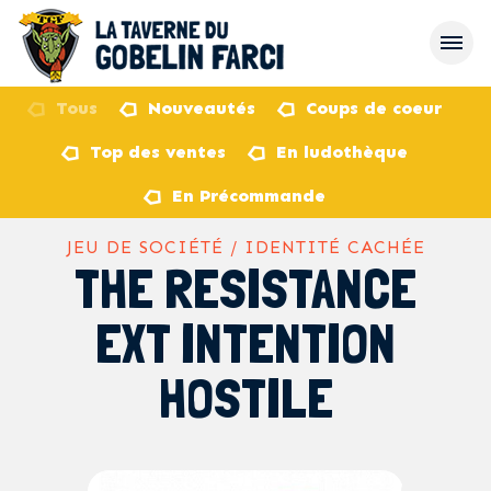
Tous
Nouveautés
Coups de coeur
Top des ventes
En ludothèque
retour
En Précommande
JEU DE SOCIÉTÉ / IDENTITÉ CACHÉE
THE RESISTANCE
EXT INTENTION
HOSTILE