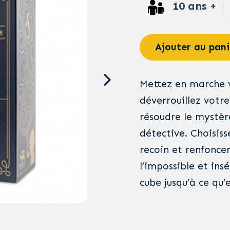
10 ans +
Ajouter au pani
Mettez en marche v
déverrouillez votre
résoudre le mystèr
détective. Choisis
recoin et renfonce
l’impossible et ins
cube jusqu’à ce qu’e