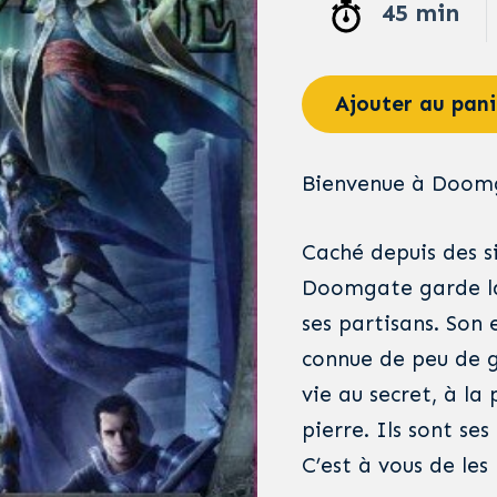
45 min
Ajouter au pani
Bienvenue à Doom
Caché depuis des si
Doomgate garde la 
ses partisans. Son 
connue de peu de g
vie au secret, à la
pierre. Ils sont se
C’est à vous de les 