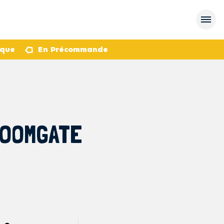
èque
En Précommande
DOOMGATE