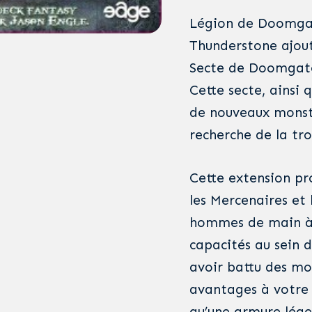
Légion de Doomgat
Thunderstone ajoute
Secte de Doomgate,
Cette secte, ainsi 
de nouveaux monstr
recherche de la tr
Cette extension pr
les Mercenaires et 
hommes de main à 
capacités au sein d
avoir battu des mon
avantages à votre 
qu’une armure lége