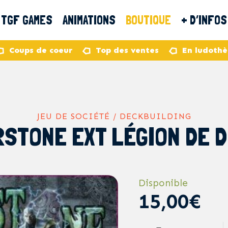
TGF GAMES
ANIMATIONS
BOUTIQUE
+ D’INFOS
Coups de coeur
Top des ventes
En ludoth
JEU DE SOCIÉTÉ / DECKBUILDING
STONE EXT LÉGION DE 
Disponible
15,00€