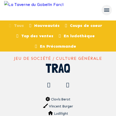
Tous
Nouveautés
Coups de coeur
Top des ventes
En ludothèque
retour
En Précommande
JEU DE SOCIÉTÉ / CULTURE GÉNÉRALE
TRAQ
Clovis Berot
Vincent Burger
Ludilight