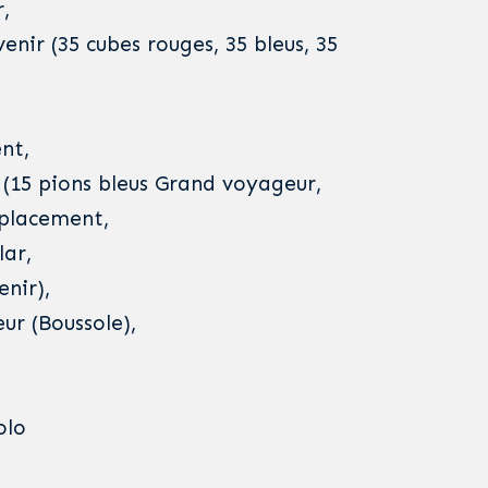
,
nir (35 cubes rouges, 35 bleus, 35
nt,
 (15 pions bleus Grand voyageur,
éplacement,
lar,
enir),
ur (Boussole),
olo