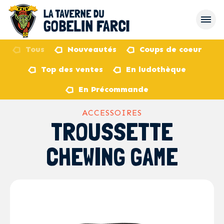
Tous
Nouveautés
Coups de coeur
Top des ventes
En ludothèque
retour
En Précommande
ACCESSOIRES
TROUSSETTE
CHEWING GAME