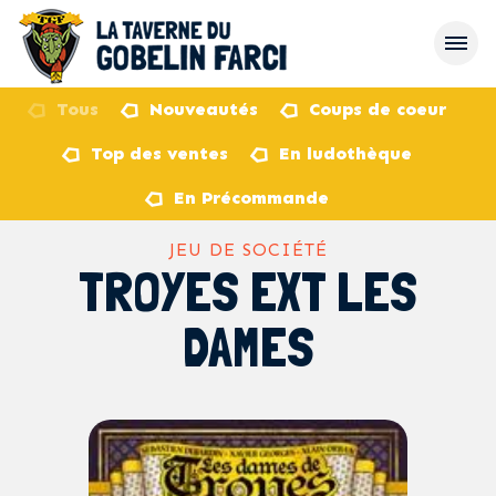
Tous
Nouveautés
Coups de coeur
Top des ventes
En ludothèque
retour
En Précommande
JEU DE SOCIÉTÉ
TROYES EXT LES
DAMES