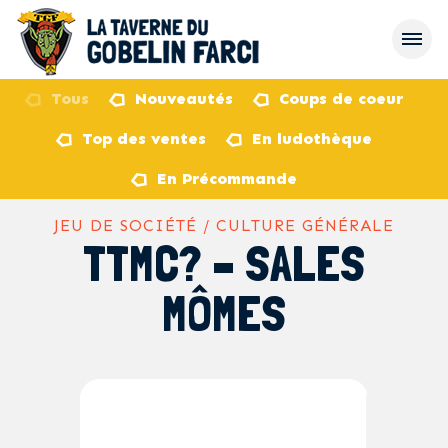
Tous
Nouveautés
Coups de coeur
Top des ventes
En ludothèque
retour
En Précommande
JEU DE SOCIÉTÉ / CULTURE GÉNÉRALE
TTMC? – SALES
MÔMES