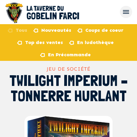
Tous
Nouveautés
Coups de coeur
Top des ventes
En ludothèque
retour
En Précommande
JEU DE SOCIÉTÉ
TWILIGHT IMPERIUM –
TONNERRE HURLANT