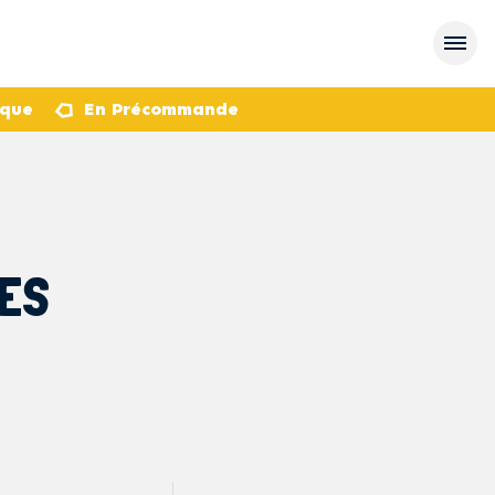
èque
En Précommande
RES