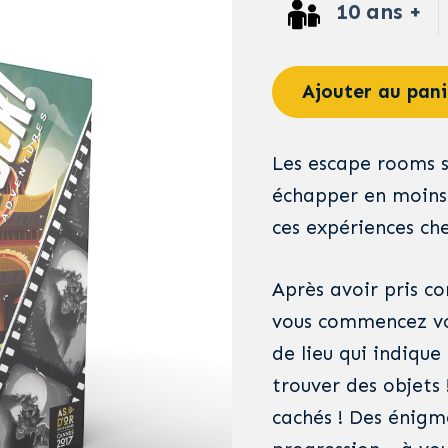
10 ans +
Ajouter au pani
Les escape rooms s
échapper en moins 
ces expériences che
Après avoir pris c
vous commencez vo
de lieu qui indique
trouver des objets 
cachés ! Des énigme