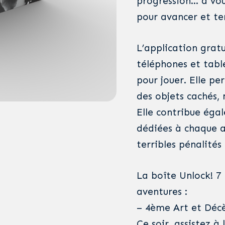
progression… à vou
pour avancer et te
L’application gratu
téléphones et table
pour jouer. Elle pe
des objets cachés, 
Elle contribue éga
dédiées à chaque a
terribles pénalités
La boîte Unlock! 7 
aventures :
– 4ème Art et Décè
Ce soir, assistez à