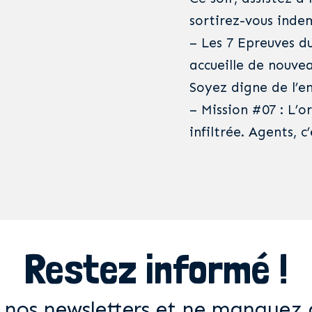
sortirez-vous inde
– Les 7 Epreuves d
accueille de nouvea
Soyez digne de l’e
– Mission #07 : L’o
infiltrée. Agents, c
Restez informé !
 nos newsletters et ne manquez 