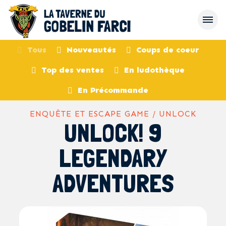
Tous
Nouveautés
Coups de coeur
Top des ventes
En ludothèque
retour
En Précommande
ENQUÊTE ET ESCAPE GAME / UNLOCK
UNLOCK! 9
LEGENDARY
ADVENTURES