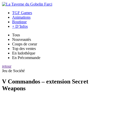
TGF Games
Animations
Boutique
+ D’Infos
Tous
Nouveautés
Coups de coeur
Top des ventes
En ludothèque
En Précommande
retour
Jeu de Société
V Commandos – extension Secret
Weapons