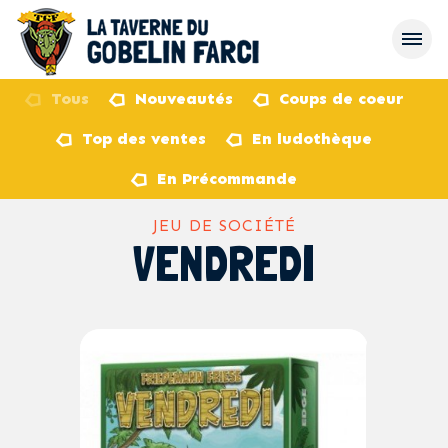
Tous
Nouveautés
Coups de coeur
Top des ventes
En ludothèque
retour
En Précommande
JEU DE SOCIÉTÉ
VENDREDI