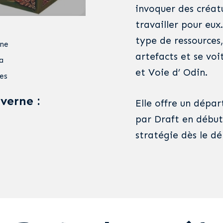
invoquer des créatu
travailler pour eu
type de ressources,
nne
artefacts et se voi
a
et Voie d’ Odin.
es
averne :
Elle offre un dépa
par Draft en début
stratégie dès le dé