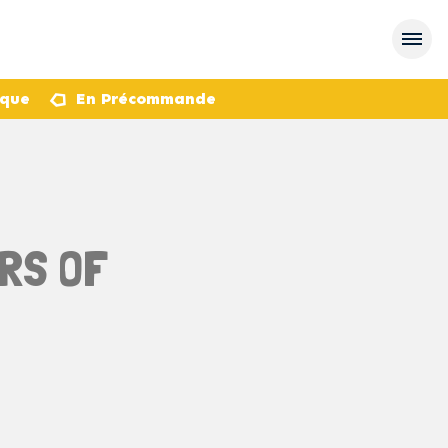
èque
En Précommande
ERS OF