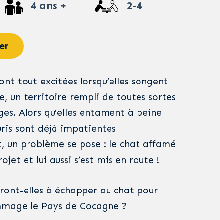
4 ans +
2-4
er
sont tout excitées lorsqu’elles songent
, un territoire rempli de toutes sortes
ges. Alors qu’elles entament à peine
uris sont déjà impatientes
t, un problème se pose : le chat affamé
ojet et lui aussi s’est mis en route !
dront-elles à échapper au chat pour
mmage le Pays de Cocagne ?