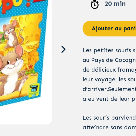
20 min
Ajouter au pani
Les petites souris 
au Pays de Cocagne
de délicieux froma
leur voyage, les so
d’arriver.Seulemen
a eu vent de leur pr
Les souris parvien
atteindre sans do