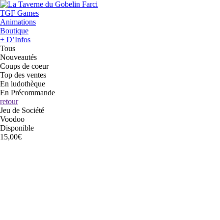
TGF Games
Animations
Boutique
+ D’Infos
Tous
Nouveautés
Coups de coeur
Top des ventes
En ludothèque
En Précommande
retour
Jeu de Société
Voodoo
Disponible
15,00€