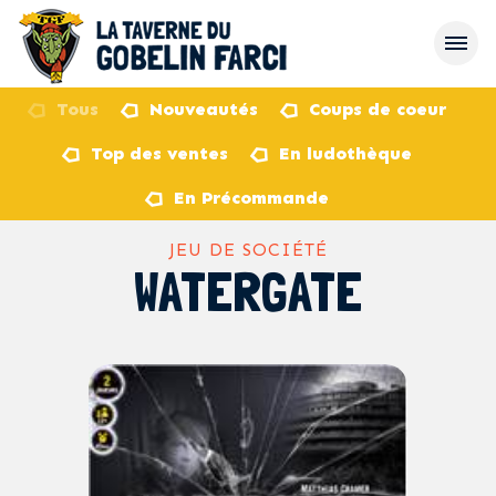
Tous
Nouveautés
Coups de coeur
Top des ventes
En ludothèque
retour
En Précommande
JEU DE SOCIÉTÉ
WATERGATE