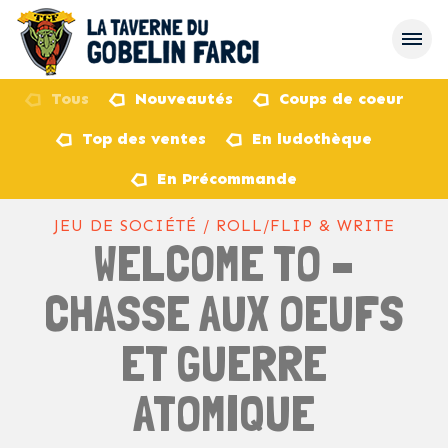
Tous
Nouveautés
Coups de coeur
Top des ventes
En ludothèque
retour
En Précommande
JEU DE SOCIÉTÉ / ROLL/FLIP & WRITE
WELCOME TO –
CHASSE AUX OEUFS
ET GUERRE
ATOMIQUE