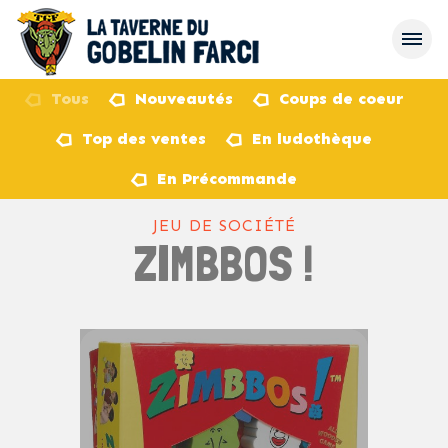
Tous
Nouveautés
Coups de coeur
Top des ventes
En ludothèque
retour
En Précommande
JEU DE SOCIÉTÉ
ZIMBBOS !