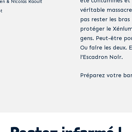
été contaminés et 
ien & Nicolas Raoult
véritable massacre.
t
pas rester les bras
protéger le Xénium
gens. Peut-être po
Ou faire les deux. 
l’Escadron Noir.
Préparez votre bard