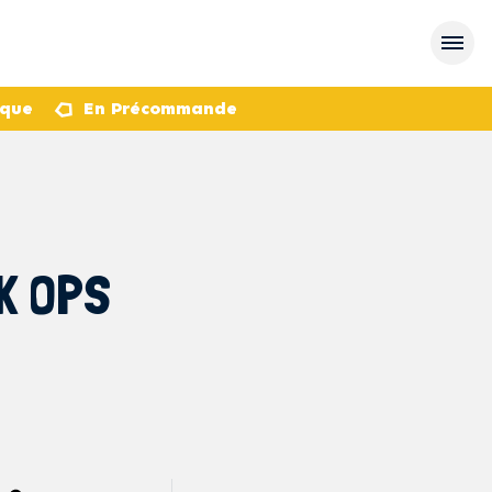
èque
En Précommande
K OPS