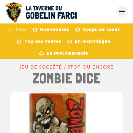
Tous
Nouveautés
Coups de coeur
Top des ventes
En ludothèque
retour
En Précommande
JEU DE SOCIÉTÉ / STOP OU ENCORE
ZOMBIE DICE