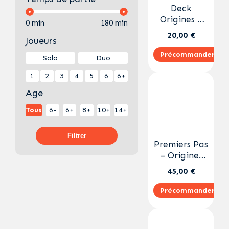
Deck
Origines –
0 min
180 min
Lee Sin FR
20,00 €
Joueurs
Précommander
Solo
Duo
1
2
3
4
5
6
6+
Age
Tous
6-
6+
8+
10+
14+
Filtrer
Premiers Pas
– Origines
FR
45,00 €
Précommander