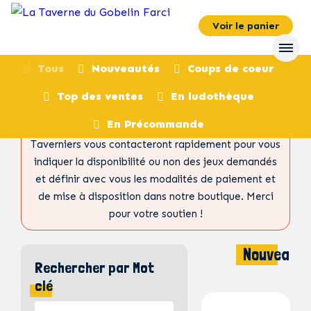
Voir le panier
Tous
Nouveautés
Coups de coeur
Ceci n’est pas un site de e-commerce. Vous ne
Top des ventes
En ludothèque
pourrez donc pas acheter des jeux directement via
En Précommande
cette page. Après validation de votre panier, les
Taverniers vous contacteront rapidement pour vous
indiquer la disponibilité ou non des jeux demandés
et définir avec vous les modalités de paiement et
de mise à disposition dans notre boutique. Merci
pour votre soutien !
Nouveaut
Rechercher par Mot
clé