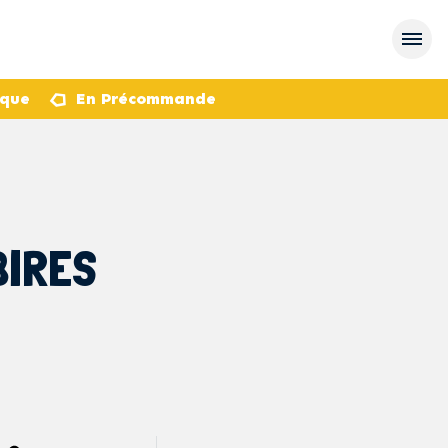
èque
En Précommande
BIRES